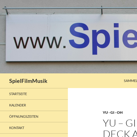
ZUM INH
Suchen
SpielFilmMusik
SAMMEL
STARTSEITE
KALENDER
YU - GI - OH
ÖFFNUNGSZEITEN
YU – G
KONTAKT
DECK A