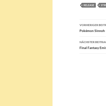
RELEASE
STR
Beitragsn
VORHERIGER BEIT
Pokémon Sinnoh –
NÄCHSTER BEITRA
Final Fantasy Emis