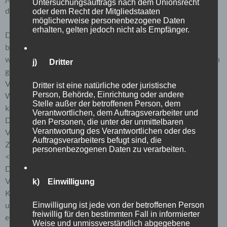
Untersuchungsauftrags nach dem Unionsrecht
des für die Verarbeitung Verantwortlichen löschen zu lassen.
oder dem Recht der Mitgliedstaaten
möglicherweise personenbezogene Daten
erhalten, gelten jedoch nicht als Empfänger.
Der für die Verarbeitung Verantwortliche erteilt jeder
betroffenen Person jederzeit auf Anfrage Auskunft darüber,
welche personenbezogenen Daten über die betroffene Person
j) Dritter
gespeichert sind. Ferner berichtigt oder löscht der für die
Verarbeitung Verantwortliche personenbezogene Daten auf
Dritter ist eine natürliche oder juristische
Person, Behörde, Einrichtung oder andere
Wunsch oder Hinweis der betroffenen Person, soweit dem
Stelle außer der betroffenen Person, dem
keine gesetzlichen Aufbewahrungspflichten entgegenstehen.
Verantwortlichen, dem Auftragsverarbeiter und
Die Gesamtheit der Mitarbeiter des für die Verarbeitung
den Personen, die unter der unmittelbaren
Verantwortung des Verantwortlichen oder des
Verantwortlichen stehen der betroffenen Person in diesem
Auftragsverarbeiters befugt sind, die
Zusammenhang als Ansprechpartner zur Verfügung.
personenbezogenen Daten zu verarbeiten.
<h4>Kontaktmöglichkeit über die Internetseite</h4>
Die Internetseite enthält aufgrund von gesetzlichen
Vorschriften Angaben, die eine schnelle elektronische
k) Einwilligung
Kontaktaufnahme zu unserem Unternehmen sowie eine
unmittelbare Kommunikation mit uns ermöglichen, was
Einwilligung ist jede von der betroffenen Person
freiwillig für den bestimmten Fall in informierter
ebenfalls eine allgemeine Adresse der sogenannten
Weise und unmissverständlich abgegebene