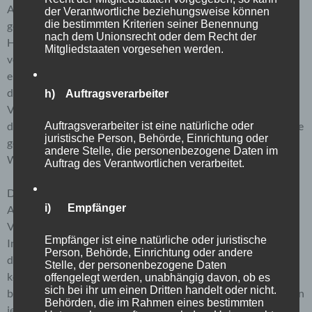
Adresse, das Datum sowie die Uhrzeit der Registrierung
der Verantwortliche beziehungsweise können
die bestimmten Kriterien seiner Benennung
gespeichert. Die Speicherung dieser Daten erfolgt vor dem
nach dem Unionsrecht oder dem Recht der
Hintergrund, dass nur so der Missbrauch unserer Dienste
Mitgliedstaaten vorgesehen werden.
verhindert werden kann, und diese Daten im Bedarfsfall
ermöglichen, begangene Straftaten aufzuklären. Insofern ist
die Speicherung dieser Daten zur Absicherung des für die
h) Auftragsverarbeiter
Verarbeitung Verantwortlichen erforderlich. Eine Weitergabe
dieser Daten an Dritte erfolgt grundsätzlich nicht, sofern keine
Auftragsverarbeiter ist eine natürliche oder
juristische Person, Behörde, Einrichtung oder
gesetzliche Pflicht zur Weitergabe besteht oder die
andere Stelle, die personenbezogene Daten im
Weitergabe der Strafverfolgung dient.
Auftrag des Verantwortlichen verarbeitet.
Die Registrierung der betroffenen Person unter freiwilliger
i) Empfänger
Angabe personenbezogener Daten dient dem für die
Verarbeitung Verantwortlichen dazu, der betroffenen Person
Empfänger ist eine natürliche oder juristische
Inhalte oder Leistungen anzubieten, die aufgrund der Natur
Person, Behörde, Einrichtung oder andere
der Sache nur registrierten Benutzern angeboten werden
Stelle, der personenbezogene Daten
können. Registrierten Personen steht die Möglichkeit frei, die
offengelegt werden, unabhängig davon, ob es
sich bei ihr um einen Dritten handelt oder nicht.
bei der Registrierung angegebenen personenbezogenen Daten
Behörden, die im Rahmen eines bestimmten
jederzeit abzuändern oder vollständig aus dem Datenbestand