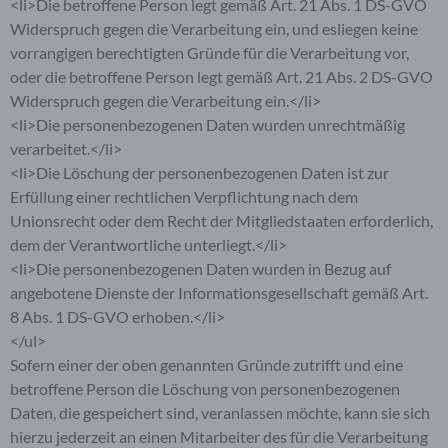
<li>Die betroffene Person legt gemäß Art. 21 Abs. 1 DS-GVO
jederzeit abzuändern oder vollständig aus dem
Datenbestand des für die Verarbeitung
Widerspruch gegen die Verarbeitung ein, und esliegen keine
Verantwortlichen löschen zu lassen.
vorrangigen berechtigten Gründe für die Verarbeitung vor,
oder die betroffene Person legt gemäß Art. 21 Abs. 2 DS-GVO
Der für die Verarbeitung Verantwortliche erteilt
Widerspruch gegen die Verarbeitung ein.</li>
jeder betroffenen Person jederzeit auf Anfrage
<li>Die personenbezogenen Daten wurden unrechtmäßig
Auskunft darüber, welche personenbezogenen
verarbeitet.</li>
Daten über die betroffene Person gespeichert sind.
Ferner berichtigt oder löscht der für die
<li>Die Löschung der personenbezogenen Daten ist zur
Verarbeitung Verantwortliche personenbezogene
Erfüllung einer rechtlichen Verpflichtung nach dem
Daten auf Wunsch oder Hinweis der betroffenen
Unionsrecht oder dem Recht der Mitgliedstaaten erforderlich,
Person, soweit dem keine gesetzlichen
dem der Verantwortliche unterliegt.</li>
Aufbewahrungspflichten entgegenstehen. Die
<li>Die personenbezogenen Daten wurden in Bezug auf
Gesamtheit der Mitarbeiter des für die Verarbeitung
Verantwortlichen stehen der betroffenen Person in
angebotene Dienste der Informationsgesellschaft gemäß Art.
diesem Zusammenhang als Ansprechpartner zur
8 Abs. 1 DS-GVO erhoben.</li>
Verfügung.
</ul>
Sofern einer der oben genannten Gründe zutrifft und eine
Kontaktmöglichkeit über die Internetseite
betroffene Person die Löschung von personenbezogenen
Daten, die gespeichert sind, veranlassen möchte, kann sie sich
Die Internetseite enthält aufgrund von gesetzlichen
hierzu jederzeit an einen Mitarbeiter des für die Verarbeitung
Vorschriften Angaben, die eine schnelle