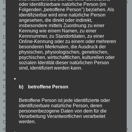
Cookie übernommen wird. Ein weiteres Beispiel ist das Cookie
oder identifizierbare natürliche Person (im
eines Warenkorbes im Online-Shop. Der Online-Shop merkt
Folgenden „betroffene Person") beziehen. Als
identifizierbar wird eine natürliche Person
sich die Artikel, die ein Kunde in den virtuellen Warenkorb
angesehen, die direkt oder indirekt,
gelegt hat, über ein Cookie.
insbesondere mittels Zuordnung zu einer
Kennung wie einem Namen, zu einer
Kennnummer, zu Standortdaten, zu einer
Die betroffene Person kann die Setzung von Cookies durch
Online-Kennung oder zu einem oder mehreren
unsere Internetseite jederzeit mittels einer entsprechenden
besonderen Merkmalen, die Ausdruck der
Einstellung des genutzten Internetbrowsers verhindern und
physischen, physiologischen, genetischen,
psychischen, wirtschaftlichen, kulturellen oder
damit der Setzung von Cookies dauerhaft widersprechen.
sozialen Identität dieser natürlichen Person
Ferner können bereits gesetzte Cookies jederzeit über einen
sind, identifiziert werden kann.
Internetbrowser oder andere Softwareprogramme gelöscht
werden. Dies ist in allen gängigen Internetbrowsern möglich.
Deaktiviert die betroffene Person die Setzung von Cookies in
b) betroffene Person
dem genutzten Internetbrowser, sind unter Umständen nicht
alle Funktionen unserer Internetseite vollumfänglich nutzbar.
Betroffene Person ist jede identifizierte oder
identifizierbare natürliche Person, deren
<h4>Erfassung von allgemeinen Daten und
personenbezogene Daten von dem für die
Informationen</h4>
Verarbeitung Verantwortlichen verarbeitet
Die Internetseite erfasst mit jedem Aufruf der Internetseite
werden.
durch eine betroffene Person oder ein automatisiertes System