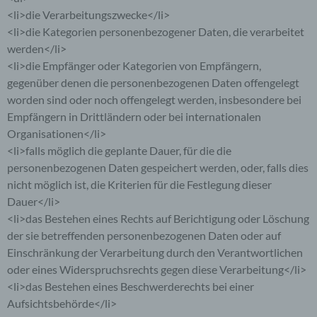
den Logfiles des Servers gespeichert. Erfasst
<li>die Verarbeitungszwecke</li>
werden können die (1) verwendeten Browsertypen
<li>die Kategorien personenbezogener Daten, die verarbeitet
und Versionen, (2) das vom zugreifenden System
verwendete Betriebssystem, (3) die Internetseite,
werden</li>
von welcher ein zugreifendes System auf unsere
<li>die Empfänger oder Kategorien von Empfängern,
Internetseite gelangt (sogenannte Referrer), (4) die
gegenüber denen die personenbezogenen Daten offengelegt
Unterwebseiten, welche über ein zugreifendes
System auf unserer Internetseite angesteuert
worden sind oder noch offengelegt werden, insbesondere bei
werden, (5) das Datum und die Uhrzeit eines
Empfängern in Drittländern oder bei internationalen
Zugriffs auf die Internetseite, (6) eine Internet-
Organisationen</li>
Protokoll-Adresse (IP-Adresse), (7) der Internet-
Service-Provider des zugreifenden Systems und
<li>falls möglich die geplante Dauer, für die die
(8) sonstige ähnliche Daten und Informationen, die
personenbezogenen Daten gespeichert werden, oder, falls dies
der Gefahrenabwehr im Falle von Angriffen auf
nicht möglich ist, die Kriterien für die Festlegung dieser
unsere informationstechnologischen Systeme
dienen.
Dauer</li>
<li>das Bestehen eines Rechts auf Berichtigung oder Löschung
Bei der Nutzung dieser allgemeinen Daten und
der sie betreffenden personenbezogenen Daten oder auf
Informationen ziehen wird keine Rückschlüsse auf
Einschränkung der Verarbeitung durch den Verantwortlichen
die betroffene Person. Diese Informationen werden
oder eines Widerspruchsrechts gegen diese Verarbeitung</li>
vielmehr benötigt, um (1) die Inhalte unserer
Internetseite korrekt auszuliefern, (2) die Inhalte
<li>das Bestehen eines Beschwerderechts bei einer
unserer Internetseite sowie die Werbung für diese
Aufsichtsbehörde</li>
zu optimieren, (3) die dauerhafte