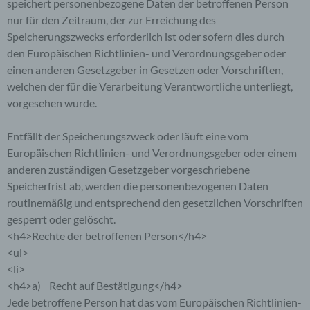
Durch den Einsatz von Cookies kann den Nutzern
speichert personenbezogene Daten der betroffenen Person
dieser Internetseite nutzerfreundlichere Services
nur für den Zeitraum, der zur Erreichung des
bereitstellen, die ohne die Cookie-Setzung nicht
Speicherungszwecks erforderlich ist oder sofern dies durch
möglich wären.
den Europäischen Richtlinien- und Verordnungsgeber oder
einen anderen Gesetzgeber in Gesetzen oder Vorschriften,
Mittels eines Cookies können die Informationen
welchen der für die Verarbeitung Verantwortliche unterliegt,
und Angebote auf unserer Internetseite im Sinne
des Benutzers optimiert werden. Cookies
vorgesehen wurde.
ermöglichen uns, wie bereits erwähnt, die
Benutzer unserer Internetseite wiederzuerkennen.
Entfällt der Speicherungszweck oder läuft eine vom
Zweck dieser Wiedererkennung ist es, den
Europäischen Richtlinien- und Verordnungsgeber oder einem
Nutzern die Verwendung unserer Internetseite zu
anderen zuständigen Gesetzgeber vorgeschriebene
erleichtern. Der Benutzer einer Internetseite, die
Cookies verwendet, muss beispielsweise nicht bei
Speicherfrist ab, werden die personenbezogenen Daten
jedem Besuch der Internetseite erneut seine
routinemäßig und entsprechend den gesetzlichen Vorschriften
Zugangsdaten eingeben, weil dies von der
gesperrt oder gelöscht.
Internetseite und dem auf dem Computersystem
<h4>Rechte der betroffenen Person</h4>
des Benutzers abgelegten Cookie übernommen
<ul>
wird. Ein weiteres Beispiel ist das Cookie eines
Warenkorbes im Online-Shop. Der Online-Shop
<li>
merkt sich die Artikel, die ein Kunde in den
<h4>a) Recht auf Bestätigung</h4>
virtuellen Warenkorb gelegt hat, über ein Cookie.
Jede betroffene Person hat das vom Europäischen Richtlinien-