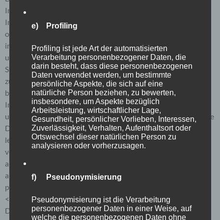
Inhalte unserer Internetseite korrekt auszuliefern, (2) die
Inhalte unserer Internetseite sowie die Werbung für diese zu
e) Profiling
optimieren, (3) die dauerhafte Funktionsfähigkeit unserer
informationstechnologischen Systeme und der Technik
Profiling ist jede Art der automatisierten
unserer Internetseite zu gewährleisten sowie (4) um
Verarbeitung personenbezogener Daten, die
darin besteht, dass diese personenbezogenen
Strafverfolgungsbehörden im Falle eines Cyberangriffes die
Daten verwendet werden, um bestimmte
zur Strafverfolgung notwendigen Informationen
persönliche Aspekte, die sich auf eine
bereitzustellen. Diese anonym erhobenen Daten und
natürliche Person beziehen, zu bewerten,
insbesondere, um Aspekte bezüglich
Informationen werden durch uns daher einerseits statistisch
Arbeitsleistung, wirtschaftlicher Lage,
und ferner mit dem Ziel ausgewertet, den Datenschutz und die
Gesundheit, persönlicher Vorlieben, Interessen,
Datensicherheit in unserem Unternehmen zu erhöhen, um
Zuverlässigkeit, Verhalten, Aufenthaltsort oder
Ortswechsel dieser natürlichen Person zu
letztlich ein optimales Schutzniveau für die von uns
analysieren oder vorherzusagen.
verarbeiteten personenbezogenen Daten sicherzustellen. Die
anonymen Daten der Server-Logfiles werden getrennt von
allen durch eine betroffene Person angegebenen
f) Pseudonymisierung
personenbezogenen Daten gespeichert.
<h4>Registrierung auf unserer Internetseite</h4>
Pseudonymisierung ist die Verarbeitung
personenbezogener Daten in einer Weise, auf
Die betroffene Person hat die Möglichkeit, sich auf der
welche die personenbezogenen Daten ohne