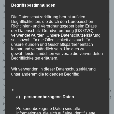
Internetbrowsern, die andere Cookies enthalten, zu
Begriffsbestimmungen
unterscheiden. Ein bestimmter Internetbrowser kann über die
Die Datenschutzerklärung beruht auf den
eindeutige Cookie-ID wiedererkannt und identifiziert werden.
Begrifflichkeiten, die durch den Europäischen
Richtlinien- und Verordnungsgeber beim Erlass
Durch den Einsatz von Cookies kann den Nutzern dieser
der Datenschutz-Grundverordnung (DS-GVO)
verwendet wurden. Unsere Datenschutzerklärung
Internetseite nutzerfreundlichere Services bereitstellen, die
soll sowohl für die Öffentlichkeit als auch für
ohne die Cookie-Setzung nicht möglich wären.
unsere Kunden und Geschäftspartner einfach
lesbar und verständlich sein. Um dies zu
gewährleisten, möchten wir vorab die verwendeten
Mittels eines Cookies können die Informationen und
Begrifflichkeiten erläutern.
Angebote auf unserer Internetseite im Sinne des Benutzers
optimiert werden. Cookies ermöglichen uns, wie bereits
Wir verwenden in dieser Datenschutzerklärung
erwähnt, die Benutzer unserer Internetseite
unter anderem die folgenden Begriffe:
wiederzuerkennen. Zweck dieser Wiedererkennung ist es, den
Nutzern die Verwendung unserer Internetseite zu erleichtern.
Der Benutzer einer Internetseite, die Cookies verwendet, muss
beispielsweise nicht bei jedem Besuch der Internetseite erneut
a) personenbezogene Daten
seine Zugangsdaten eingeben, weil dies von der Internetseite
Personenbezogene Daten sind alle
und dem auf dem Computersystem des Benutzers abgelegten
Informationen, die sich auf eine identifizierte