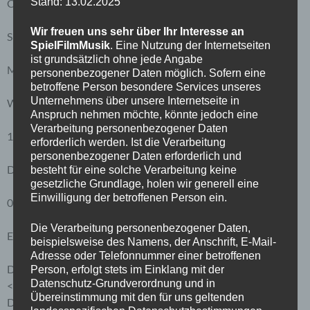
Stand: 13.02.2025
Charakter ist die:
Wir freuen uns sehr über Ihr Interesse an
SpielFilmMusik
SpielFilmMusik
. Eine Nutzung der Internetseiten
ist grundsätzlich ohne jede Angabe
Markus Bassin
personenbezogener Daten möglich. Sofern eine
betroffene Person besondere Services unseres
Unternehmens über unsere Internetseite in
Wünsdorfer Str. 98
Anspruch nehmen möchte, könnte jedoch eine
Verarbeitung personenbezogener Daten
12307 Berlin
erforderlich werden. Ist die Verarbeitung
personenbezogener Daten erforderlich und
Deutschland
besteht für eine solche Verarbeitung keine
gesetzliche Grundlage, holen wir generell eine
Einwilligung der betroffenen Person ein.
03076404740
Die Verarbeitung personenbezogener Daten,
E-Mail:
info
@
spielfilmmusik.de
beispielsweise des Namens, der Anschrift, E-Mail-
Adresse oder Telefonnummer einer betroffenen
DE211035512
Person, erfolgt stets im Einklang mit der
Datenschutz-Grundverordnung und in
<h4>Cookies / SessionStorage / LocalStorage</h4>
Übereinstimmung mit den für uns geltenden
Die Internetseiten verwenden teilweise so genannte Cookies,