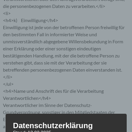
die personenbezogenen Daten zu verarbeiten.</li>
<li>
<h4>k) Einwilligung</h4>
Einwilligung ist jede von der betroffenen Person freiwillig für
den bestimmten Fall in informierter Weise und
unmissverständlich abgegebene Willensbekundung in Form
einer Erklärung oder einer sonstigen eindeutigen
bestätigenden Handlung, mit der die betroffene Person zu
verstehen gibt, dass sie mit der Verarbeitung der sie
betreffenden personenbezogenen Daten einverstanden ist.
</li>
</ul>
<h4>Name und Anschrift des für die Verarbeitung
Verantwortlichen</h4>
Verantwortlicher im Sinne der Datenschutz-
Grundverordnung, sonstiger in den Mitgliedstaaten der
Europäischen Union geltenden Datenschutzgesetze und
Datenschutzerklärung
anderer Bestimmungen mit datenschutzrechtlichem