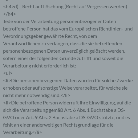
Datum sowie die Uhrzeit der Registrierung
<h4>d) Recht auf Löschung (Recht auf Vergessen werden)
gespeichert. Die Speicherung dieser Daten erfolgt
</h4>
vor dem Hintergrund, dass nur so der Missbrauch
Jede von der Verarbeitung personenbezogener Daten
unserer Dienste verhindert werden kann, und
diese Daten im Bedarfsfall ermöglichen,
betroffene Person hat das vom Europäischen Richtlinien- und
begangene Straftaten aufzuklären. Insofern ist die
Verordnungsgeber gewährte Recht, von dem
Speicherung dieser Daten zur Absicherung des für
Verantwortlichen zu verlangen, dass die sie betreffenden
die Verarbeitung Verantwortlichen erforderlich.
personenbezogenen Daten unverzüglich gelöscht werden,
Eine Weitergabe dieser Daten an Dritte erfolgt
sofern einer der folgenden Gründe zutrifft und soweit die
grundsätzlich nicht, sofern keine gesetzliche
Pflicht zur Weitergabe besteht oder die Weitergabe
Verarbeitung nicht erforderlich ist:
der Strafverfolgung dient.
<ul>
<li>Die personenbezogenen Daten wurden für solche Zwecke
Die Registrierung der betroffenen Person unter
erhoben oder auf sonstige Weise verarbeitet, für welche sie
freiwilliger Angabe personenbezogener Daten
nicht mehr notwendig sind.</li>
dient dem für die Verarbeitung Verantwortlichen
<li>Die betroffene Person widerruft ihre Einwilligung, auf die
dazu, der betroffenen Person Inhalte oder
Leistungen anzubieten, die aufgrund der Natur der
sich die Verarbeitung gemäß Art. 6 Abs. 1 Buchstabe a DS-
Sache nur registrierten Benutzern angeboten
GVO oder Art. 9 Abs. 2 Buchstabe a DS-GVO stützte, und es
werden können. Registrierten Personen steht die
fehlt an einer anderweitigen Rechtsgrundlage für die
Möglichkeit frei, die bei der Registrierung
Verarbeitung.</li>
angegebenen personenbezogenen Daten