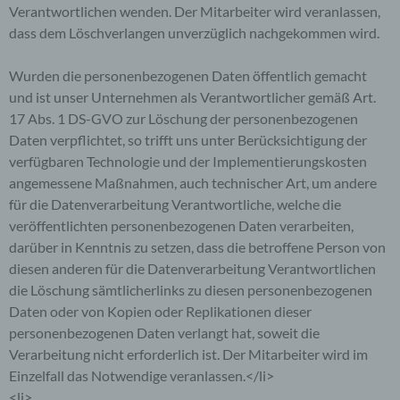
elektronische Kontaktaufnahme zu unserem
Verantwortlichen wenden. Der Mitarbeiter wird veranlassen,
Unternehmen sowie eine unmittelbare
dass dem Löschverlangen unverzüglich nachgekommen wird.
Kommunikation mit uns ermöglichen, was
ebenfalls eine allgemeine Adresse der
sogenannten elektronischen Post (E-Mail-
Wurden die personenbezogenen Daten öffentlich gemacht
Adresse) umfasst. Sofern eine betroffene Person
und ist unser Unternehmen als Verantwortlicher gemäß Art.
per E-Mail oder über ein Kontaktformular den
17 Abs. 1 DS-GVO zur Löschung der personenbezogenen
Kontakt mit dem für die Verarbeitung
Verantwortlichen aufnimmt, werden die von der
Daten verpflichtet, so trifft uns unter Berücksichtigung der
betroffenen Person übermittelten
verfügbaren Technologie und der Implementierungskosten
personenbezogenen Daten automatisch
angemessene Maßnahmen, auch technischer Art, um andere
gespeichert. Solche auf freiwilliger Basis von einer
betroffenen Person an den für die Verarbeitung
für die Datenverarbeitung Verantwortliche, welche die
Verantwortlichen übermittelten
veröffentlichten personenbezogenen Daten verarbeiten,
personenbezogenen Daten werden für Zwecke der
darüber in Kenntnis zu setzen, dass die betroffene Person von
Bearbeitung oder der Kontaktaufnahme zur
betroffenen Person gespeichert. Es erfolgt keine
diesen anderen für die Datenverarbeitung Verantwortlichen
Weitergabe dieser personenbezogenen Daten an
die Löschung sämtlicherlinks zu diesen personenbezogenen
Dritte.
Daten oder von Kopien oder Replikationen dieser
Kommentarfunktion im Blog auf der
personenbezogenen Daten verlangt hat, soweit die
Internetseite
Verarbeitung nicht erforderlich ist. Der Mitarbeiter wird im
Einzelfall das Notwendige veranlassen.</li>
Wir bieten den Nutzern auf einem Blog, der sich
auf der Internetseite des für die Verarbeitung
<li>