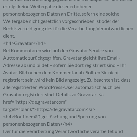
über einen Internetbrowser auf einem
erfolgt keine Weitergabe dieser erhobenen
Computersystem abgelegt und gespeichert
personenbezogenen Daten an Dritte, sofern eine solche
werden. Sie können die Verwendung von Cookies,
LocalStorage und SessionStorage durch
Weitergabe nicht gesetzlich vorgeschrieben ist oder der
entsprechende Einstellung in Ihrem Browser
Rechtsverteidigung des für die Verarbeitung Verantwortlichen
verhindern.
dient.
<h4>Gravatar</h4>
Zahlreiche Internetseiten und Server verwenden
Bei Kommentaren wird auf den Gravatar Service von
Cookies. Viele Cookies enthalten eine sogenannte
Cookie-ID. Eine Cookie-ID ist eine eindeutige
Auttomatic zurückgegriffen. Gravatar gleicht Ihre Email-
Kennung des Cookies. Sie besteht aus einer
Adresse ab und bildet – sofern Sie dort registriert sind – Ihr
Zeichenfolge, durch welche Internetseiten und
Avatar-Bild neben dem Kommentar ab. Sollten Sie nicht
Server dem konkreten Internetbrowser zugeordnet
registriert sein, wird kein Bild angezeigt. Zu beachten ist, dass
werden können, in dem das Cookie gespeichert
alle registrierten WordPress-User automatisch auch bei
wurde. Dies ermöglicht es den besuchten
Internetseiten und Servern, den individuellen
Gravatar registriert sind. Details zu Gravatar: <a
Browser der betroffenen Person von anderen
href="https://de.gravatar.com"
Internetbrowsern, die andere Cookies enthalten,
target="blank">https://de.gravatar.com</a>
zu unterscheiden. Ein bestimmter Internetbrowser
<h4>Routinemäßige Löschung und Sperrung von
kann über die eindeutige Cookie-ID wiedererkannt
personenbezogenen Daten</h4>
und identifiziert werden.
Der für die Verarbeitung Verantwortliche verarbeitet und