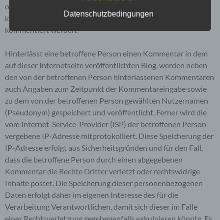
Wünsdorfer Str. 98
oder Gedanken in sogenannten Blogposts niederschreiben
Datenschutzbedingungen
können. Die Blogposts können in der Regel von Dritten
12307 Berlin
kommentiert werden.
Deutschland
Hinterlässt eine betroffene Person einen Kommentar in dem
auf dieser Internetseite veröffentlichten Blog, werden neben
03076404740
den von der betroffenen Person hinterlassenen Kommentaren
auch Angaben zum Zeitpunkt der Kommentareingabe sowie
E-Mail: info@spielfilmmusik.de
zu dem von der betroffenen Person gewählten Nutzernamen
DE211035512
(Pseudonym) gespeichert und veröffentlicht. Ferner wird die
vom Internet-Service-Provider (ISP) der betroffenen Person
Cookies / SessionStorage / LocalStorage
vergebene IP-Adresse mitprotokolliert. Diese Speicherung der
IP-Adresse erfolgt aus Sicherheitsgründen und für den Fall,
Die Internetseiten verwenden teilweise so
dass die betroffene Person durch einen abgegebenen
genannte Cookies, LocalStorage und
Kommentar die Rechte Dritter verletzt oder rechtswidrige
SessionStorage. Dies dient dazu, unser Angebot
nutzerfreundlicher, effektiver und sicherer zu
Inhalte postet. Die Speicherung dieser personenbezogenen
machen. Local Storage und SessionStorage ist
Daten erfolgt daher im eigenen Interesse des für die
eine Technologie, mit welcher ihr Browser Daten
Verarbeitung Verantwortlichen, damit sich dieser im Falle
auf Ihrem Computer oder mobilen Gerät
abspeichert. Cookies sind Textdateien, welche
einer Rechtsverletzung gegebenenfalls exkulpieren könnte. Es