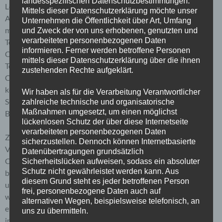
landesspezifischen Datenschutzbestimmungen.
LocalStorage und SessionStorage. Dies dient dazu, unser
Mittels dieser Datenschutzerklärung möchte unser
Angebot nutzerfreundlicher, effektiver und sicherer zu
Unternehmen die Öffentlichkeit über Art, Umfang
machen. Local Storage und SessionStorage ist eine
und Zweck der von uns erhobenen, genutzten und
verarbeiteten personenbezogenen Daten
Technologie, mit welcher ihr Browser Daten auf Ihrem
informieren. Ferner werden betroffene Personen
Computer oder mobilen Gerät abspeichert. Cookies sind
mittels dieser Datenschutzerklärung über die ihnen
Textdateien, welche über einen Internetbrowser auf einem
zustehenden Rechte aufgeklärt.
Computersystem abgelegt und gespeichert werden. Sie
können die Verwendung von Cookies, LocalStorage und
Wir haben als für die Verarbeitung Verantwortlicher
SessionStorage durch entsprechende Einstellung in Ihrem
zahlreiche technische und organisatorische
Maßnahmen umgesetzt, um einen möglichst
Browser verhindern.
lückenlosen Schutz der über diese Internetseite
verarbeiteten personenbezogenen Daten
Zahlreiche Internetseiten und Server verwenden Cookies.
sicherzustellen. Dennoch können Internetbasierte
Viele Cookies enthalten eine sogenannte Cookie-ID. Eine
Datenübertragungen grundsätzlich
Cookie-ID ist eine eindeutige Kennung des Cookies. Sie
Sicherheitslücken aufweisen, sodass ein absoluter
Schutz nicht gewährleistet werden kann. Aus
besteht aus einer Zeichenfolge, durch welche Internetseiten
diesem Grund steht es jeder betroffenen Person
und Server dem konkreten Internetbrowser zugeordnet
frei, personenbezogene Daten auch auf
werden können, in dem das Cookie gespeichert wurde. Dies
alternativen Wegen, beispielsweise telefonisch, an
ermöglicht es den besuchten Internetseiten und Servern, den
uns zu übermitteln.
individuellen Browser der betroffenen Person von anderen