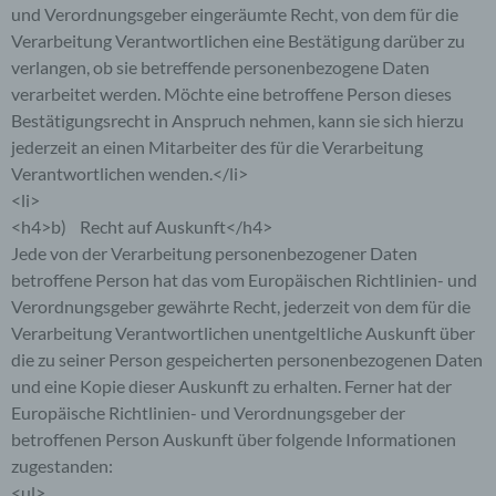
und Verordnungsgeber eingeräumte Recht, von dem für die
Die betroffene Person kann die Setzung von
Verarbeitung Verantwortlichen eine Bestätigung darüber zu
Cookies durch unsere Internetseite jederzeit
verlangen, ob sie betreffende personenbezogene Daten
mittels einer entsprechenden Einstellung des
genutzten Internetbrowsers verhindern und damit
verarbeitet werden. Möchte eine betroffene Person dieses
der Setzung von Cookies dauerhaft
Bestätigungsrecht in Anspruch nehmen, kann sie sich hierzu
widersprechen. Ferner können bereits gesetzte
jederzeit an einen Mitarbeiter des für die Verarbeitung
Cookies jederzeit über einen Internetbrowser oder
Verantwortlichen wenden.</li>
andere Softwareprogramme gelöscht werden. Dies
<li>
ist in allen gängigen Internetbrowsern möglich.
Deaktiviert die betroffene Person die Setzung von
<h4>b) Recht auf Auskunft</h4>
Cookies in dem genutzten Internetbrowser, sind
Jede von der Verarbeitung personenbezogener Daten
unter Umständen nicht alle Funktionen unserer
betroffene Person hat das vom Europäischen Richtlinien- und
Internetseite vollumfänglich nutzbar.
Verordnungsgeber gewährte Recht, jederzeit von dem für die
Verarbeitung Verantwortlichen unentgeltliche Auskunft über
Erfassung von allgemeinen Daten und
Informationen
die zu seiner Person gespeicherten personenbezogenen Daten
und eine Kopie dieser Auskunft zu erhalten. Ferner hat der
Die Internetseite erfasst mit jedem Aufruf der
Europäische Richtlinien- und Verordnungsgeber der
Internetseite durch eine betroffene Person oder ein
betroffenen Person Auskunft über folgende Informationen
automatisiertes System eine Reihe von
zugestanden:
allgemeinen Daten und Informationen. Diese
allgemeinen Daten und Informationen werden in
<ul>