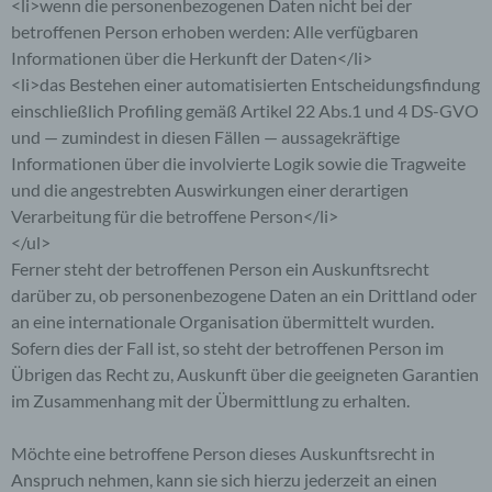
<li>wenn die personenbezogenen Daten nicht bei der
Funktionsfähigkeit unserer
betroffenen Person erhoben werden: Alle verfügbaren
informationstechnologischen Systeme und der
Informationen über die Herkunft der Daten</li>
Technik unserer Internetseite zu gewährleisten
sowie (4) um Strafverfolgungsbehörden im Falle
<li>das Bestehen einer automatisierten Entscheidungsfindung
eines Cyberangriffes die zur Strafverfolgung
einschließlich Profiling gemäß Artikel 22 Abs.1 und 4 DS-GVO
notwendigen Informationen bereitzustellen. Diese
und — zumindest in diesen Fällen — aussagekräftige
anonym erhobenen Daten und Informationen
Informationen über die involvierte Logik sowie die Tragweite
werden durch uns daher einerseits statistisch und
und die angestrebten Auswirkungen einer derartigen
ferner mit dem Ziel ausgewertet, den Datenschutz
und die Datensicherheit in unserem Unternehmen
Verarbeitung für die betroffene Person</li>
zu erhöhen, um letztlich ein optimales
</ul>
Schutzniveau für die von uns verarbeiteten
Ferner steht der betroffenen Person ein Auskunftsrecht
personenbezogenen Daten sicherzustellen. Die
darüber zu, ob personenbezogene Daten an ein Drittland oder
anonymen Daten der Server-Logfiles werden
an eine internationale Organisation übermittelt wurden.
getrennt von allen durch eine betroffene Person
angegebenen personenbezogenen Daten
Sofern dies der Fall ist, so steht der betroffenen Person im
gespeichert.
Übrigen das Recht zu, Auskunft über die geeigneten Garantien
im Zusammenhang mit der Übermittlung zu erhalten.
Registrierung auf unserer Internetseite
Möchte eine betroffene Person dieses Auskunftsrecht in
Die betroffene Person hat die Möglichkeit, sich auf
Anspruch nehmen, kann sie sich hierzu jederzeit an einen
der Internetseite des für die Verarbeitung