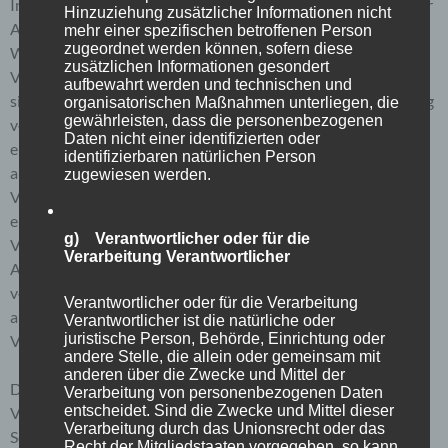
Internetseite des für die Verarbeitung Verantwortlichen unter
Hinzuziehung zusätzlicher Informationen nicht
Angabe von personenbezogenen Daten zu registrieren.
mehr einer spezifischen betroffenen Person
zugeordnet werden können, sofern diese
Welche personenbezogenen Daten dabei an den für die
zusätzlichen Informationen gesondert
Verarbeitung Verantwortlichen übermittelt werden, ergibt
aufbewahrt werden und technischen und
sich aus der jeweiligen Eingabemaske, die für die Registrierung
organisatorischen Maßnahmen unterliegen, die
gewährleisten, dass die personenbezogenen
verwendet wird. Die von der betroffenen Person
Daten nicht einer identifizierten oder
eingegebenen personenbezogenen Daten werden
identifizierbaren natürlichen Person
ausschließlich für die interne Verwendung bei dem für die
zugewiesen werden.
Verarbeitung Verantwortlichen und für eigene Zwecke
erhoben und gespeichert. Der für die Verarbeitung
g) Verantwortlicher oder für die
Verantwortliche kann die Weitergabe an einen oder mehrere
Verarbeitung Verantwortlicher
Auftragsverarbeiter, beispielsweise einen Paketdienstleister,
veranlassen, der die personenbezogenen Daten ebenfalls
Verantwortlicher oder für die Verarbeitung
ausschließlich für eine interne Verwendung, die dem für die
Verantwortlicher ist die natürliche oder
juristische Person, Behörde, Einrichtung oder
Verarbeitung Verantwortlichen zuzurechnen ist, nutzt.
andere Stelle, die allein oder gemeinsam mit
anderen über die Zwecke und Mittel der
Durch eine Registrierung auf der Internetseite des für die
Verarbeitung von personenbezogenen Daten
entscheidet. Sind die Zwecke und Mittel dieser
Verarbeitung Verantwortlichen wird ferner die vom Internet-
Verarbeitung durch das Unionsrecht oder das
Service-Provider (ISP) der betroffenen Person vergebene IP-
Recht der Mitgliedstaaten vorgegeben, so kann