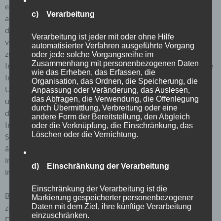
eine Reihe von allgemeinen Daten und Informationen. Diese
c) Verarbeitung
allgemeinen Daten und Informationen werden in den Logfiles
des Servers gespeichert. Erfasst werden können die (1)
Verarbeitung ist jeder mit oder ohne Hilfe
verwendeten Browsertypen und Versionen, (2) das vom
automatisierter Verfahren ausgeführte Vorgang
zugreifenden System verwendete Betriebssystem, (3) die
oder jede solche Vorgangsreihe im
Zusammenhang mit personenbezogenen Daten
Internetseite, von welcher ein zugreifendes System auf unsere
wie das Erheben, das Erfassen, die
Internetseite gelangt (sogenannte Referrer), (4) die
Organisation, das Ordnen, die Speicherung, die
Unterwebseiten, welche über ein zugreifendes System auf
Anpassung oder Veränderung, das Auslesen,
das Abfragen, die Verwendung, die Offenlegung
unserer Internetseite angesteuert werden, (5) das Datum und
durch Übermittlung, Verbreitung oder eine
die Uhrzeit eines Zugriffs auf die Internetseite, (6) eine
andere Form der Bereitstellung, den Abgleich
Internet-Protokoll-Adresse (IP-Adresse), (7) der Internet-
oder die Verknüpfung, die Einschränkung, das
Löschen oder die Vernichtung.
Service-Provider des zugreifenden Systems und (8) sonstige
ähnliche Daten und Informationen, die der Gefahrenabwehr
im Falle von Angriffen auf unsere
d) Einschränkung der Verarbeitung
informationstechnologischen Systeme dienen.
Einschränkung der Verarbeitung ist die
Bei der Nutzung dieser allgemeinen Daten und Informationen
Markierung gespeicherter personenbezogener
Daten mit dem Ziel, ihre künftige Verarbeitung
ziehen wird keine Rückschlüsse auf die betroffene Person.
einzuschränken.
Diese Informationen werden vielmehr benötigt, um (1) die