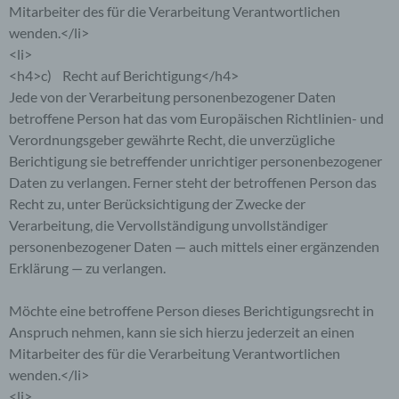
Mitarbeiter des für die Verarbeitung Verantwortlichen
Verantwortlichen unter Angabe von
personenbezogenen Daten zu registrieren.
wenden.</li>
Welche personenbezogenen Daten dabei an den
<li>
für die Verarbeitung Verantwortlichen übermittelt
<h4>c) Recht auf Berichtigung</h4>
werden, ergibt sich aus der jeweiligen
Eingabemaske, die für die Registrierung
Jede von der Verarbeitung personenbezogener Daten
verwendet wird. Die von der betroffenen Person
betroffene Person hat das vom Europäischen Richtlinien- und
eingegebenen personenbezogenen Daten werden
Verordnungsgeber gewährte Recht, die unverzügliche
ausschließlich für die interne Verwendung bei dem
für die Verarbeitung Verantwortlichen und für
Berichtigung sie betreffender unrichtiger personenbezogener
eigene Zwecke erhoben und gespeichert. Der für
Daten zu verlangen. Ferner steht der betroffenen Person das
die Verarbeitung Verantwortliche kann die
Recht zu, unter Berücksichtigung der Zwecke der
Weitergabe an einen oder mehrere
Auftragsverarbeiter, beispielsweise einen
Verarbeitung, die Vervollständigung unvollständiger
Paketdienstleister, veranlassen, der die
personenbezogener Daten — auch mittels einer ergänzenden
personenbezogenen Daten ebenfalls
Erklärung — zu verlangen.
ausschließlich für eine interne Verwendung, die
dem für die Verarbeitung Verantwortlichen
zuzurechnen ist, nutzt.
Möchte eine betroffene Person dieses Berichtigungsrecht in
Anspruch nehmen, kann sie sich hierzu jederzeit an einen
Durch eine Registrierung auf der Internetseite des
Mitarbeiter des für die Verarbeitung Verantwortlichen
für die Verarbeitung Verantwortlichen wird ferner
die vom Internet-Service-Provider (ISP) der
wenden.</li>
betroffenen Person vergebene IP-Adresse, das
<li>