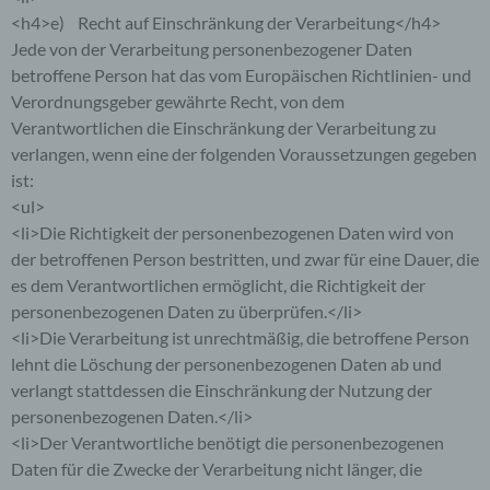
Verantwortlichen befindet, die Möglichkeit,
<h4>e) Recht auf Einschränkung der Verarbeitung</h4>
individuelle Kommentare zu einzelnen Blog-
Jede von der Verarbeitung personenbezogener Daten
Beiträgen zu hinterlassen. Ein Blog ist ein auf
einer Internetseite geführtes, in der Regel öffentlich
betroffene Person hat das vom Europäischen Richtlinien- und
einsehbares Portal, in welchem eine oder mehrere
Verordnungsgeber gewährte Recht, von dem
Personen, die Blogger oder Web-Blogger genannt
Verantwortlichen die Einschränkung der Verarbeitung zu
werden, Artikel posten oder Gedanken in
sogenannten Blogposts niederschreiben können.
verlangen, wenn eine der folgenden Voraussetzungen gegeben
Die Blogposts können in der Regel von Dritten
ist:
kommentiert werden.
<ul>
<li>Die Richtigkeit der personenbezogenen Daten wird von
Hinterlässt eine betroffene Person einen
der betroffenen Person bestritten, und zwar für eine Dauer, die
Kommentar in dem auf dieser Internetseite
veröffentlichten Blog, werden neben den von der
es dem Verantwortlichen ermöglicht, die Richtigkeit der
betroffenen Person hinterlassenen Kommentaren
personenbezogenen Daten zu überprüfen.</li>
auch Angaben zum Zeitpunkt der
<li>Die Verarbeitung ist unrechtmäßig, die betroffene Person
Kommentareingabe sowie zu dem von der
lehnt die Löschung der personenbezogenen Daten ab und
betroffenen Person gewählten Nutzernamen
verlangt stattdessen die Einschränkung der Nutzung der
(Pseudonym) gespeichert und veröffentlicht.
Ferner wird die vom Internet-Service-Provider
personenbezogenen Daten.</li>
(ISP) der betroffenen Person vergebene IP-
<li>Der Verantwortliche benötigt die personenbezogenen
Adresse mitprotokolliert. Diese Speicherung der
Daten für die Zwecke der Verarbeitung nicht länger, die
IP-Adresse erfolgt aus Sicherheitsgründen und für