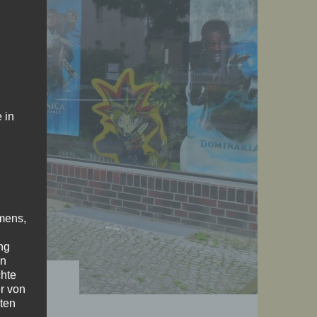
 in
mens,
ng
en
chte
r von
ten