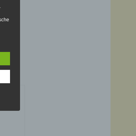
.
ische
n
ann.
ise
 den
e
nsere
 Um