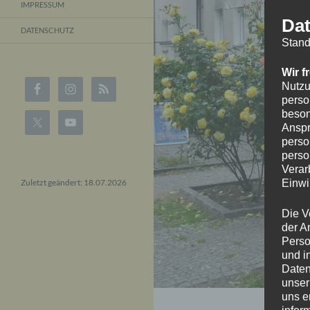
IMPRESSUM
Dat
DATENSCHUTZ
Stand
Wir f
Nutzu
perso
beson
Anspr
perso
perso
Verar
Zuletzt geändert: 18.07.2026
Einwi
Die V
der A
Perso
und i
Daten
unser
uns e