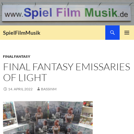
Suchen
SpielFilmMusik
ZUM
PRIMÄR
INHALT
MENÜ
SPRINGEN
FINAL FANTASY
FINAL FANTASY EMISSARIES
OF LIGHT
14. APRIL 2022
BASSINM