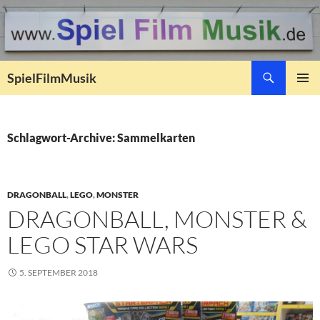
Suchen
SpielFilmMusik
ZUM
PRIMÄR
INHALT
MENÜ
SPRINGEN
Schlagwort-Archive: Sammelkarten
DRAGONBALL
,
LEGO
,
MONSTER
DRAGONBALL, MONSTER &
LEGO STAR WARS
5. SEPTEMBER 2018