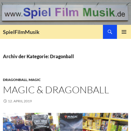
Suchen
SpielFilmMusik
ZUM
PRIMÄR
INHALT
MENÜ
SPRINGEN
Archiv der Kategorie: Dragonball
DRAGONBALL
,
MAGIC
MAGIC & DRAGONBALL
12. APRIL 2019