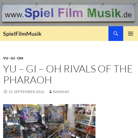
Suchen
SpielFilmMusik
ZUM
PRIMÄR
INHALT
MENÜ
SPRINGEN
YU - GI - OH
YU – GI – OH RIVALS OF THE
PHARAOH
15. SEPTEMBER 2016
BASSINM