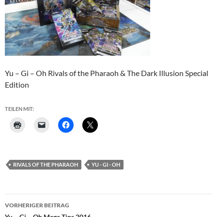
Yu – Gi – Oh Rivals of the Pharaoh & The Dark Illusion Special
Edition
TEILEN MIT:
RIVALS OF THE PHARAOH
YU - GI - OH
Beitragsnavigation
VORHERIGER BEITRAG
Yu – Gi – Oh Mega Tins 2016