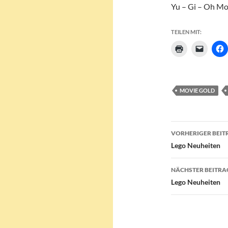
Yu – Gi – Oh Mo
TEILEN MIT:
MOVIE GOLD
Beitragsn
VORHERIGER BEIT
Lego Neuheiten
NÄCHSTER BEITRA
Lego Neuheiten