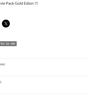
vie Pack Gold Edion !!!
YU - GI - OH
avigation
RAG
G