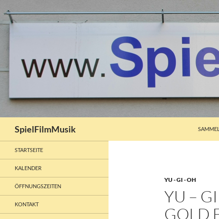
ZUM INH
Suchen
SpielFilmMusik
SAMMEL
STARTSEITE
KALENDER
YU - GI - OH
ÖFFNUNGSZEITEN
YU – G
KONTAKT
GOLD 