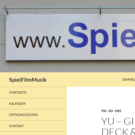
ZUM INH
Suchen
SpielFilmMusik
SAMMEL
STARTSEITE
KALENDER
YU - GI - OH
ÖFFNUNGSZEITEN
YU – G
KONTAKT
DECK &