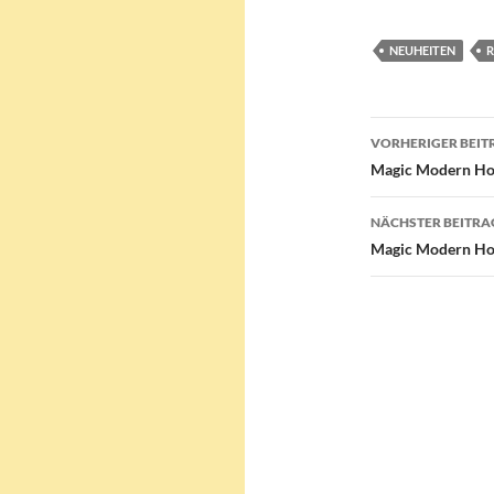
NEUHEITEN
R
Beitragsn
VORHERIGER BEIT
Magic Modern Hori
NÄCHSTER BEITRA
Magic Modern Hor