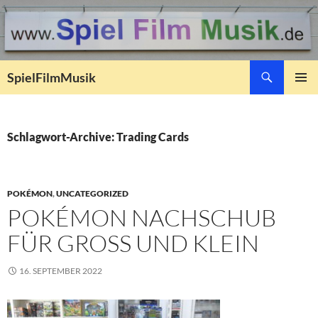
Suchen
SpielFilmMusik
ZUM
PRIMÄR
INHALT
MENÜ
SPRINGEN
Schlagwort-Archive: Trading Cards
POKÉMON
,
UNCATEGORIZED
POKÉMON NACHSCHUB
FÜR GROSS UND KLEIN
16. SEPTEMBER 2022