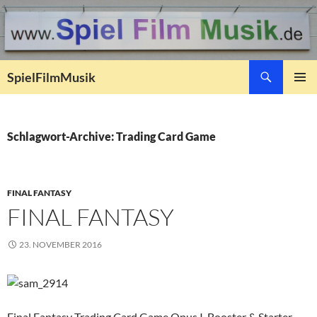
Suchen
SpielFilmMusik
ZUM
PRIMÄR
INHALT
MENÜ
SPRINGEN
Schlagwort-Archive: Trading Card Game
FINAL FANTASY
FINAL FANTASY
23. NOVEMBER 2016
Final Fantasy Trading Card Game Opus I, Booster & Starter