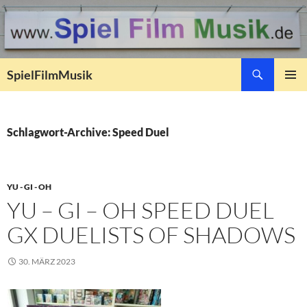
Suchen
SpielFilmMusik
ZUM
PRIMÄR
INHALT
MENÜ
SPRINGEN
Schlagwort-Archive: Speed Duel
YU - GI - OH
YU – GI – OH SPEED DUEL
GX DUELISTS OF SHADOWS
30. MÄRZ 2023