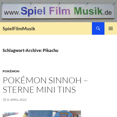
Suchen
SpielFilmMusik
ZUM
PRIMÄR
INHALT
MENÜ
SPRINGEN
Schlagwort-Archive: Pikachu
POKÉMON
POKÉMON SINNOH –
STERNE MINI TINS
8. APRIL 2022