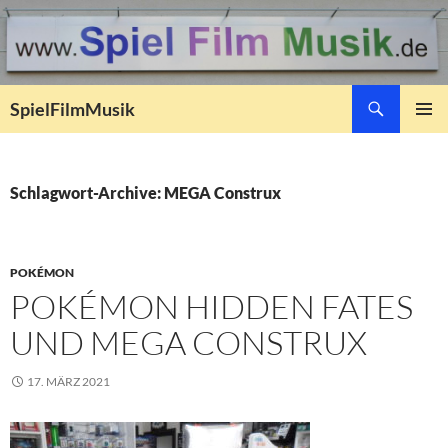
Suchen
SpielFilmMusik
ZUM
PRIMÄR
INHALT
MENÜ
SPRINGEN
Schlagwort-Archive: MEGA Construx
POKÉMON
POKÉMON HIDDEN FATES
UND MEGA CONSTRUX
17. MÄRZ 2021