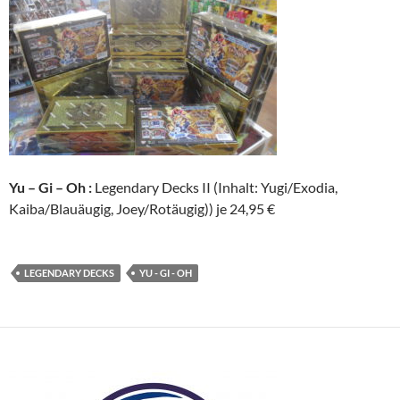
Yu – Gi – Oh :
Legendary Decks II (Inhalt: Yugi/Exodia,
Kaiba/Blauäugig, Joey/Rotäugig)) je 24,95 €
LEGENDARY DECKS
YU - GI - OH