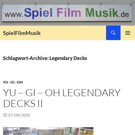
Suchen
SpielFilmMusik
ZUM
PRIMÄR
INHALT
MENÜ
SPRINGEN
Schlagwort-Archive: Legendary Decks
YU - GI - OH
YU – GI – OH LEGENDARY
DECKS II
27. MAI 2020