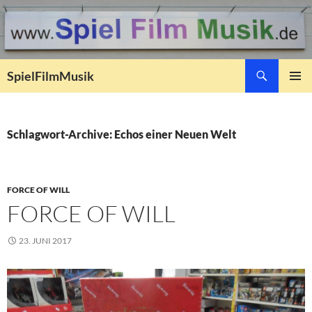
Suchen
SpielFilmMusik
ZUM
PRIMÄR
INHALT
MENÜ
SPRINGEN
Schlagwort-Archive: Echos einer Neuen Welt
FORCE OF WILL
FORCE OF WILL
23. JUNI 2017