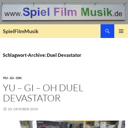
Suchen
SpielFilmMusik
ZUM
PRIMÄR
INHALT
MENÜ
SPRINGEN
Schlagwort-Archive: Duel Devastator
YU - GI - OH
YU – GI – OH DUEL
DEVASTATOR
10. OKTOBER 2019