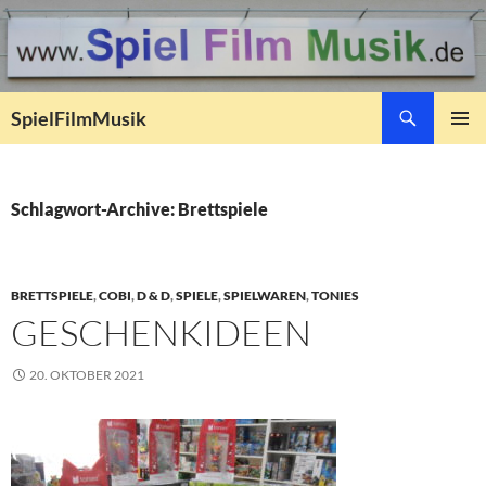
Suchen
SpielFilmMusik
ZUM
PRIMÄR
INHALT
MENÜ
SPRINGEN
Schlagwort-Archive: Brettspiele
BRETTSPIELE
,
COBI
,
D & D
,
SPIELE
,
SPIELWAREN
,
TONIES
GESCHENKIDEEN
20. OKTOBER 2021