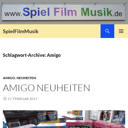
Suchen
SpielFilmMusik
ZUM
PRIMÄR
INHALT
MENÜ
SPRINGEN
Schlagwort-Archive: Amigo
AMIGO
,
NEUHEITEN
AMIGO NEUHEITEN
17. FEBRUAR 2017