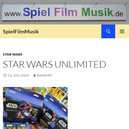
Suchen
SpielFilmMusik
ZUM
PRIMÄR
INHALT
MENÜ
SPRINGEN
STAR WARS
STAR WARS UNLIMITED
12. JULI 2024
BASSINM