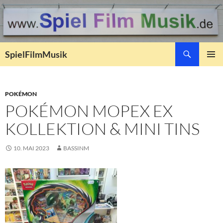
Suchen
SpielFilmMusik
ZUM
PRIMÄR
INHALT
MENÜ
SPRINGEN
POKÉMON
POKÉMON MOPEX EX
KOLLEKTION & MINI TINS
10. MAI 2023
BASSINM