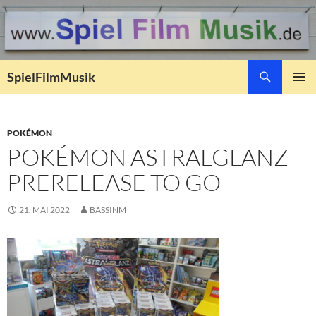
Suchen
SpielFilmMusik
ZUM
PRIMÄR
INHALT
MENÜ
SPRINGEN
POKÉMON
POKÉMON ASTRALGLANZ
PRERELEASE TO GO
21. MAI 2022
BASSINM