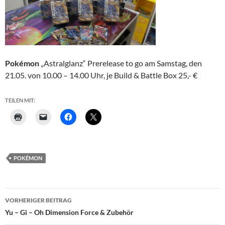
Pokémon
„Astralglanz“ Prerelease to go am Samstag, den
21.05. von 10.00 – 14.00 Uhr, je Build & Battle Box 25,- €
TEILEN MIT:
POKÉMON
Beitragsnavigation
VORHERIGER BEITRAG
Yu – Gi – Oh Dimension Force & Zubehör