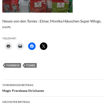
Neues von den Tonies : Elmar, Monika Häuschen Super Wings,
u.v.m.
TEILEN MIT:
TONIEBOX
TONIES
Beitragsnavigation
VORHERIGER BEITRAG
Magic Prerelease Strixhaven
NÄCHSTER BEITRAG