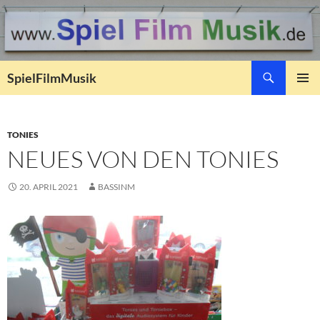
Suchen
SpielFilmMusik
ZUM
PRIMÄR
INHALT
MENÜ
SPRINGEN
TONIES
NEUES VON DEN TONIES
20. APRIL 2021
BASSINM