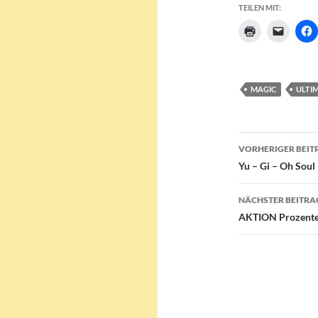
TEILEN MIT:
MAGIC
ULTI
Beitragsn
VORHERIGER BEIT
Yu – Gi – Oh Soul
NÄCHSTER BEITRA
AKTION Prozent