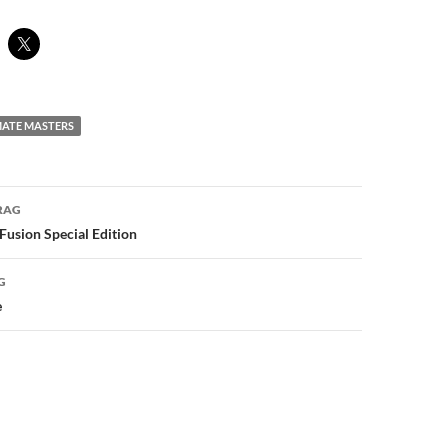
MATE MASTERS
avigation
RAG
 Fusion Special Edition
G
e