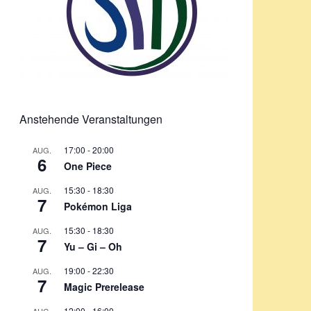
Anstehende Veranstaltungen
17:00
-
20:00
AUG.
6
One Piece
15:30
-
18:30
AUG.
7
Pokémon Liga
15:30
-
18:30
AUG.
7
Yu – Gi – Oh
19:00
-
22:30
AUG.
7
Magic Prerelease
12:00
-
16:00