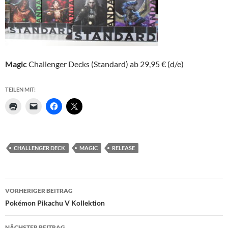
Magic
Challenger Decks (Standard) ab 29,95 € (d/e)
TEILEN MIT:
CHALLENGER DECK
MAGIC
RELEASE
Beitragsnavigation
VORHERIGER BEITRAG
Pokémon Pikachu V Kollektion
NÄCHSTER BEITRAG