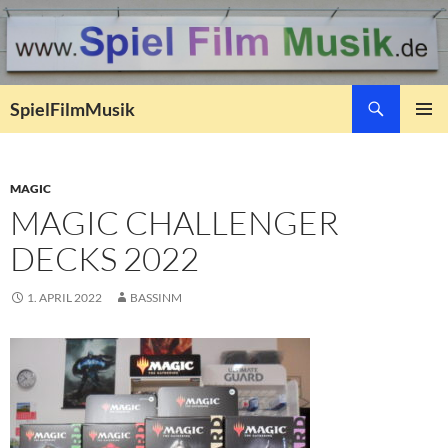
Suchen
SpielFilmMusik
ZUM
PRIMÄR
INHALT
MENÜ
SPRINGEN
MAGIC
MAGIC CHALLENGER
DECKS 2022
1. APRIL 2022
BASSINM