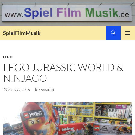
Suchen
SpielFilmMusik
ZUM
PRIMÄR
INHALT
MENÜ
SPRINGEN
LEGO
LEGO JURASSIC WORLD &
NINJAGO
29. MAI 2018
BASSINM