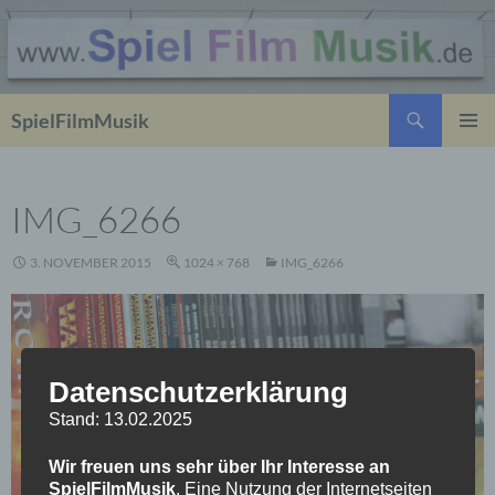
Suchen
SpielFilmMusik
ZUM
PRIMÄR
INHALT
MENÜ
SPRINGEN
IMG_6266
3. NOVEMBER 2015
1024 × 768
IMG_6266
Datenschutzerklärung
Stand: 13.02.2025
Wir freuen uns sehr über Ihr Interesse an
SpielFilmMusik
. Eine Nutzung der Internetseiten