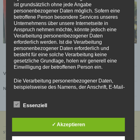
ist grundsätzlich ohne jede Angabe
personenbezogener Daten möglich. Sofern eine
betroffene Person besondere Services unseres
Unternehmens über unsere Internetseite in
Anspruch nehmen möchte, könnte jedoch eine
Verarbeitung personenbezogener Daten
erforderlich werden. Ist die Verarbeitung
personenbezogener Daten erforderlich und
besteht für eine solche Verarbeitung keine
gesetzliche Grundlage, holen wir generell eine
Einwilligung der betroffenen Person ein.
Vorheriges Bild
Die Verarbeitung personenbezogener Daten,
beispielsweise des Namens, der Anschrift, E-Mail-
Nächstes Bild
Adresse oder Telefonnummer einer betroffenen
Person, erfolgt stets im Einklang mit der
Essenziell
Datenschutz-Grundverordnung und in
Übereinstimmung mit den für uns geltenden
landesspezifischen Datenschutzbestimmungen.
Mittels dieser Datenschutzerklärung möchte unser
✓ Akzeptieren
Unternehmen die Öffentlichkeit über Art, Umfang
STARTSEITE
und Zweck der von uns erhobenen, genutzten und