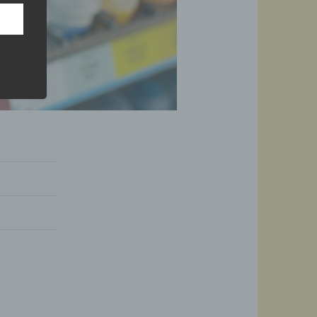
n
ann.
ise
 den
e
nsere
 Um