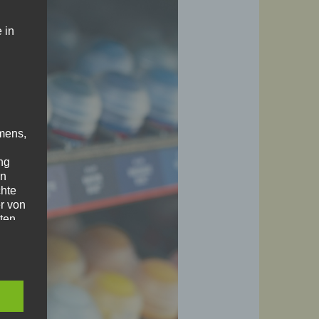
 in
mens,
ng
en
chte
r von
ten
.
ische