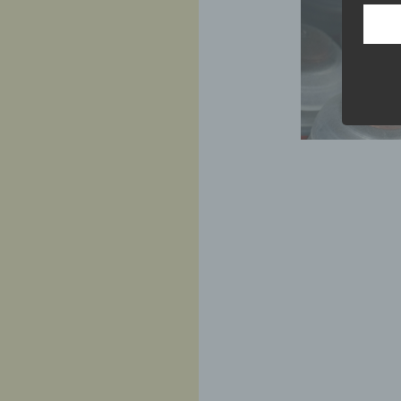
perso
Inter
aufwe
Aus d
perso
telef
Begr
Die D
Europ
Daten
Daten
Kunde
dies 
Begrif
Wir v
folge