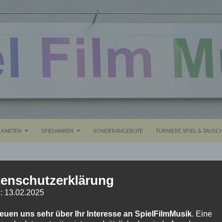
ALT SPRINGEN
KARTEN
SPIELWAREN
SONDERANGEBOTE
TURNIERE, SPIEL & TAUSC
enschutzerklärung
IMG_6261
: 13.02.2025
3. NOVEMBER 2015
1024 × 768
IMG_6261
reuen uns sehr über Ihr Interesse an SpielFilmMusik
. Eine