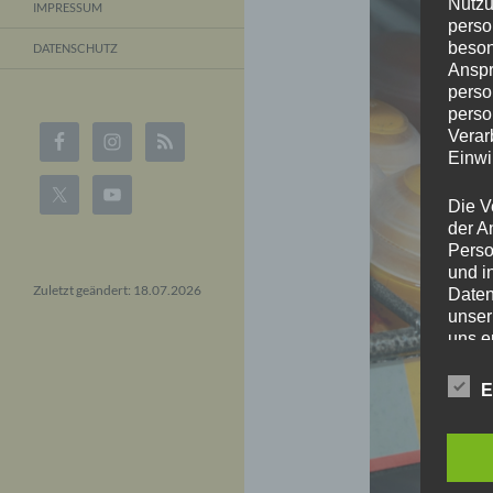
Nutzu
IMPRESSUM
perso
beson
DATENSCHUTZ
Anspr
perso
perso
Verar
Einwi
Die V
der A
Perso
und i
Zuletzt geändert: 18.07.2026
Daten
unser
uns e
infor
Daten
E
Wir h
und o
lücke