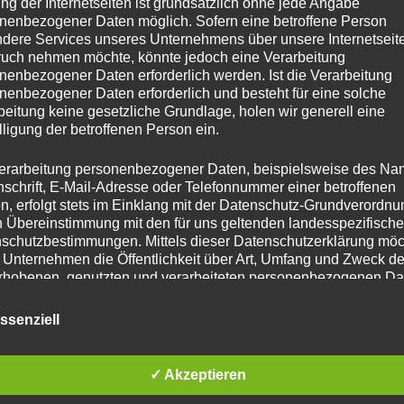
ng der Internetseiten ist grundsätzlich ohne jede Angabe
nenbezogener Daten möglich. Sofern eine betroffene Person
dere Services unseres Unternehmens über unsere Internetseite
uch nehmen möchte, könnte jedoch eine Verarbeitung
nenbezogener Daten erforderlich werden. Ist die Verarbeitung
nenbezogener Daten erforderlich und besteht für eine solche
beitung keine gesetzliche Grundlage, holen wir generell eine
lligung der betroffenen Person ein.
erarbeitung personenbezogener Daten, beispielsweise des Na
nschrift, E-Mail-Adresse oder Telefonnummer einer betroffenen
n, erfolgt stets im Einklang mit der Datenschutz-Grundverordnu
n Übereinstimmung mit den für uns geltenden landesspezifisch
schutzbestimmungen. Mittels dieser Datenschutzerklärung mö
 Unternehmen die Öffentlichkeit über Art, Umfang und Zweck de
rhobenen, genutzten und verarbeiteten personenbezogenen Da
mieren. Ferner werden betroffene Personen mittels dieser
schutzerklärung über die ihnen zustehenden Rechte aufgeklärt
ssenziell
aben als für die Verarbeitung Verantwortlicher zahlreiche techn
rganisatorische Maßnahmen umgesetzt, um einen möglichst
✓ Akzeptieren
nlosen Schutz der über diese Internetseite verarbeiteten