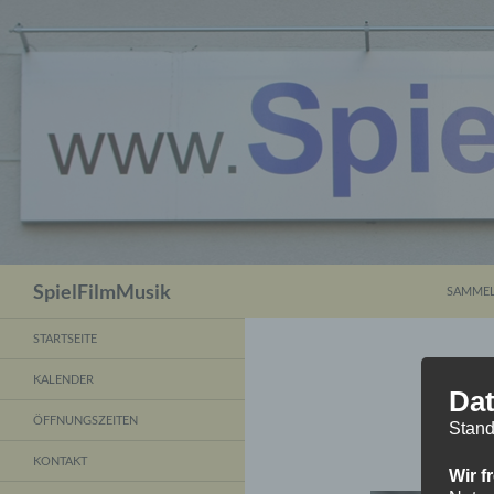
ZUM INH
Suchen
SpielFilmMusik
SAMMEL
STARTSEITE
KALENDER
Dat
ÖFFNUNGSZEITEN
Stand
KONTAKT
Wir f