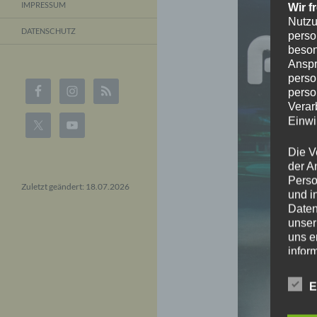
IMPRESSUM
Wir f
Nutzu
DATENSCHUTZ
perso
beson
Anspr
perso
perso
Verar
Einwi
Die V
der A
Perso
Zuletzt geändert: 18.07.2026
und i
Daten
unser
uns e
infor
Daten
E
Wir h
und o