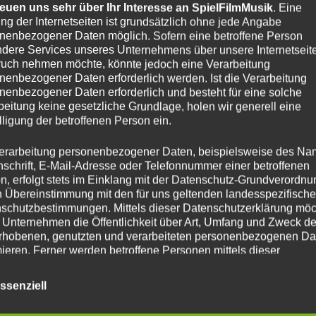
reuen uns sehr über Ihr Interesse an SpielFilmMusik
. Eine
ng der Internetseiten ist grundsätzlich ohne jede Angabe
nenbezogener Daten möglich. Sofern eine betroffene Person
dere Services unseres Unternehmens über unsere Internetseite
uch nehmen möchte, könnte jedoch eine Verarbeitung
nenbezogener Daten erforderlich werden. Ist die Verarbeitung
nenbezogener Daten erforderlich und besteht für eine solche
beitung keine gesetzliche Grundlage, holen wir generell eine
lligung der betroffenen Person ein.
erarbeitung personenbezogener Daten, beispielsweise des Na
nschrift, E-Mail-Adresse oder Telefonnummer einer betroffenen
n, erfolgt stets im Einklang mit der Datenschutz-Grundverordnu
n Übereinstimmung mit den für uns geltenden landesspezifisch
schutzbestimmungen. Mittels dieser Datenschutzerklärung mö
 Unternehmen die Öffentlichkeit über Art, Umfang und Zweck de
rhobenen, genutzten und verarbeiteten personenbezogenen Da
mieren. Ferner werden betroffene Personen mittels dieser
schutzerklärung über die ihnen zustehenden Rechte aufgeklärt
ssenziell
aben als für die Verarbeitung Verantwortlicher zahlreiche techn
rganisatorische Maßnahmen umgesetzt, um einen möglichst