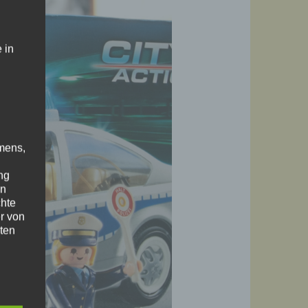
 in
mens,
ng
en
chte
r von
ten
.
ische