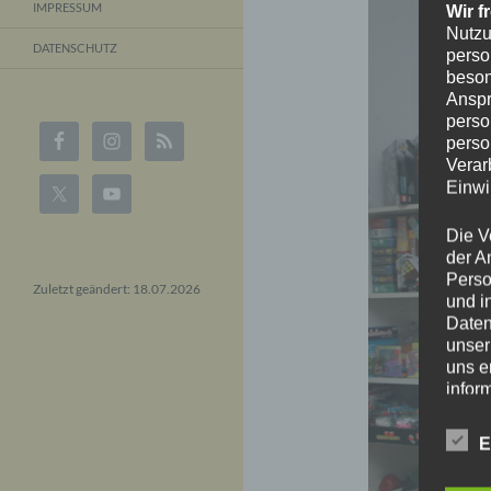
IMPRESSUM
Wir f
Nutzu
DATENSCHUTZ
perso
beson
Anspr
perso
perso
Verar
Einwi
Die V
der A
Perso
Zuletzt geändert: 18.07.2026
und i
Daten
unser
uns e
infor
Daten
E
Wir h
und o