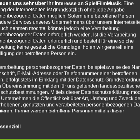
reuen uns sehr über Ihr Interesse an SpielFilmMusik
. Eine
ng der Internetseiten ist grundsätzlich ohne jede Angabe
nenbezogener Daten möglich. Sofern eine betroffene Person
dere Services unseres Unternehmens über unsere Internetseite
uch nehmen möchte, könnte jedoch eine Verarbeitung
nenbezogener Daten erforderlich werden. Ist die Verarbeitung
nenbezogener Daten erforderlich und besteht für eine solche
beitung keine gesetzliche Grundlage, holen wir generell eine
lligung der betroffenen Person ein.
erarbeitung personenbezogener Daten, beispielsweise des Na
nschrift, E-Mail-Adresse oder Telefonnummer einer betroffenen
n, erfolgt stets im Einklang mit der Datenschutz-Grundverordnu
n Übereinstimmung mit den für uns geltenden landesspezifisch
schutzbestimmungen. Mittels dieser Datenschutzerklärung mö
 Unternehmen die Öffentlichkeit über Art, Umfang und Zweck de
rhobenen, genutzten und verarbeiteten personenbezogenen Da
mieren. Ferner werden betroffene Personen mittels dieser
schutzerklärung über die ihnen zustehenden Rechte aufgeklärt
ssenziell
aben als für die Verarbeitung Verantwortlicher zahlreiche techn
rganisatorische Maßnahmen umgesetzt, um einen möglichst