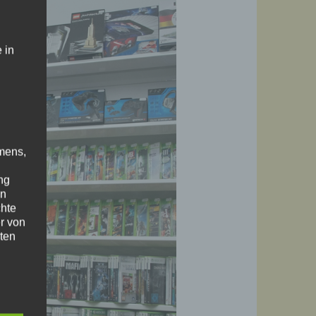
 in
mens,
ng
en
chte
r von
ten
.
ische