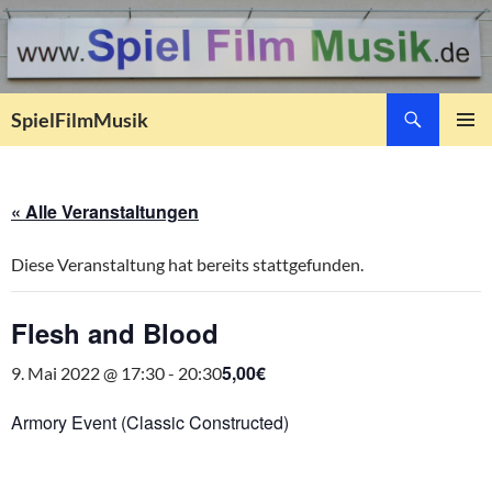
Suchen
SpielFilmMusik
ZUM
PRIMÄR
INHALT
MENÜ
SPRINGEN
« Alle Veranstaltungen
Diese Veranstaltung hat bereits stattgefunden.
Flesh and Blood
5,00€
9. Mai 2022 @ 17:30
-
20:30
Armory Event (Classic Constructed)