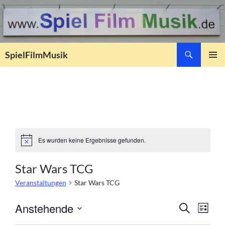
Suchen
SpielFilmMusik
ZUM
PRIMÄR
INHALT
MENÜ
SPRINGEN
Es wurden keine Ergebnisse gefunden.
H
i
n
Star Wars TCG
w
e
Veranstaltungen
Star Wars TCG
i
s
V
V
Anstehende
S
L
e
U
e
D
I