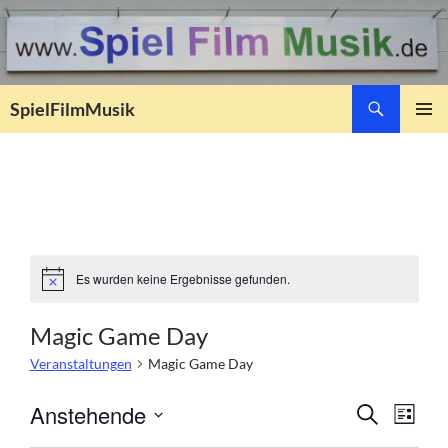
Suchen
SpielFilmMusik
ZUM
PRIMÄR
INHALT
MENÜ
SPRINGEN
Es wurden keine Ergebnisse gefunden.
H
i
n
Magic Game Day
w
e
Veranstaltungen
Magic Game Day
i
s
V
V
Anstehende
S
L
e
U
e
D
I