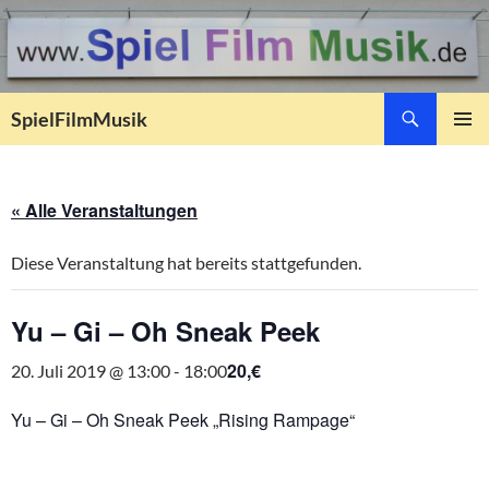
Suchen
SpielFilmMusik
ZUM
PRIMÄR
INHALT
MENÜ
SPRINGEN
« Alle Veranstaltungen
Diese Veranstaltung hat bereits stattgefunden.
Yu – Gi – Oh Sneak Peek
20,€
20. Juli 2019 @ 13:00
-
18:00
Yu – Gi – Oh Sneak Peek „Rising Rampage“