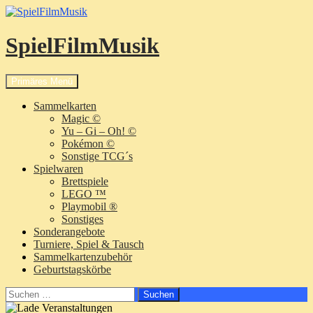
SpielFilmMusik
Suchen
Zum
Primäres Menü
Inhalt
springen
Sammelkarten
Magic ©
Yu – Gi – Oh! ©
Pokémon ©
Sonstige TCG´s
Spielwaren
Brettspiele
LEGO ™
Playmobil ®
Sonstiges
Sonderangebote
Turniere, Spiel & Tausch
Sammelkartenzubehör
Geburtstagskörbe
Suchen
nach: