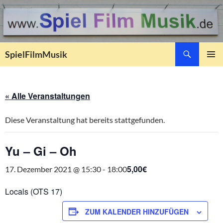
Suchen
SpielFilmMusik
ZUM
PRIMÄR
INHALT
MENÜ
SPRINGEN
« Alle Veranstaltungen
Diese Veranstaltung hat bereits stattgefunden.
Yu – Gi – Oh
5,00€
17. Dezember 2021 @ 15:30
-
18:00
Locals (OTS 17)
ZUM KALENDER HINZUFÜGEN