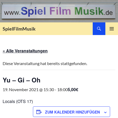
Suchen
SpielFilmMusik
ZUM
PRIMÄR
INHALT
MENÜ
SPRINGEN
« Alle Veranstaltungen
Diese Veranstaltung hat bereits stattgefunden.
Yu – Gi – Oh
5,00€
19. November 2021 @ 15:30
-
18:00
Locals (OTS 17)
ZUM KALENDER HINZUFÜGEN