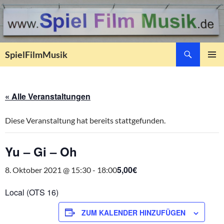
Suchen
SpielFilmMusik
ZUM
PRIMÄR
INHALT
MENÜ
SPRINGEN
« Alle Veranstaltungen
Diese Veranstaltung hat bereits stattgefunden.
Yu – Gi – Oh
5,00€
8. Oktober 2021 @ 15:30
-
18:00
Local (OTS 16)
ZUM KALENDER HINZUFÜGEN