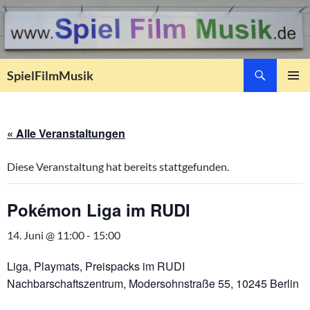
Suchen
SpielFilmMusik
ZUM
PRIMÄR
INHALT
MENÜ
SPRINGEN
« Alle Veranstaltungen
Diese Veranstaltung hat bereits stattgefunden.
Pokémon Liga im RUDI
14. Juni @ 11:00
-
15:00
Liga, Playmats, Preispacks im RUDI
Nachbarschaftszentrum, Modersohnstraße 55, 10245 Berlin