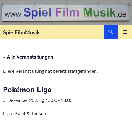
Suchen
SpielFilmMusik
ZUM
PRIMÄR
INHALT
MENÜ
SPRINGEN
« Alle Veranstaltungen
Diese Veranstaltung hat bereits stattgefunden.
Pokémon Liga
5. Dezember 2025 @ 15:00
-
18:00
Liga, Spiel & Tausch