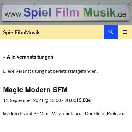
Suchen
SpielFilmMusik
ZUM
PRIMÄR
INHALT
MENÜ
SPRINGEN
« Alle Veranstaltungen
Diese Veranstaltung hat bereits stattgefunden.
Magic Modern SFM
15,00€
11. September 2021 @ 13:00
-
20:00
Modern Event SFM mit Voranmeldung, Deckliste, Preispool