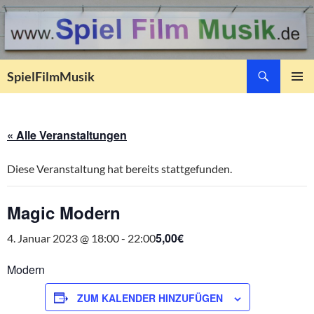
Suchen
SpielFilmMusik
ZUM
PRIMÄR
INHALT
MENÜ
SPRINGEN
« Alle Veranstaltungen
Diese Veranstaltung hat bereits stattgefunden.
Magic Modern
5,00€
4. Januar 2023 @ 18:00
-
22:00
Modern
ZUM KALENDER HINZUFÜGEN