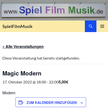
Suchen
SpielFilmMusik
ZUM
PRIMÄR
INHALT
MENÜ
SPRINGEN
« Alle Veranstaltungen
Diese Veranstaltung hat bereits stattgefunden.
Magic Modern
5,00€
17. Oktober 2022 @ 18:00
-
22:00
Modern
ZUM KALENDER HINZUFÜGEN