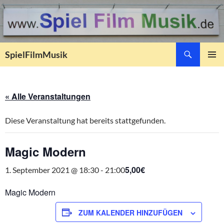
Suchen
SpielFilmMusik
ZUM
PRIMÄR
INHALT
MENÜ
SPRINGEN
« Alle Veranstaltungen
Diese Veranstaltung hat bereits stattgefunden.
Magic Modern
5,00€
1. September 2021 @ 18:30
-
21:00
Magic Modern
ZUM KALENDER HINZUFÜGEN