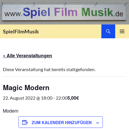
Suchen
SpielFilmMusik
ZUM
PRIMÄR
INHALT
MENÜ
SPRINGEN
« Alle Veranstaltungen
Diese Veranstaltung hat bereits stattgefunden.
Magic Modern
5,00€
22. August 2022 @ 18:00
-
22:00
Modern
ZUM KALENDER HINZUFÜGEN