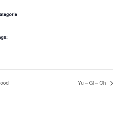
ategorie
ags:
lood
Yu – Gi – Oh