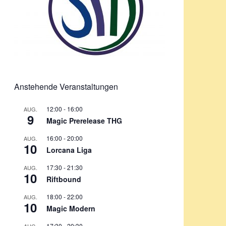
Anstehende Veranstaltungen
12:00
-
16:00
AUG.
9
Magic Prerelease THG
16:00
-
20:00
AUG.
10
Lorcana Liga
17:30
-
21:30
AUG.
10
Riftbound
18:00
-
22:00
AUG.
10
Magic Modern
17:30
-
20:30