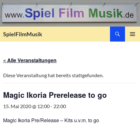
Suchen
SpielFilmMusik
ZUM
PRIMÄR
INHALT
MENÜ
SPRINGEN
« Alle Veranstaltungen
Diese Veranstaltung hat bereits stattgefunden.
Magic Ikoria Prerelease to go
15. Mai 2020 @ 12:00
-
22:00
Magic Ikoria Pre/Release – Kits u.v.m. to go