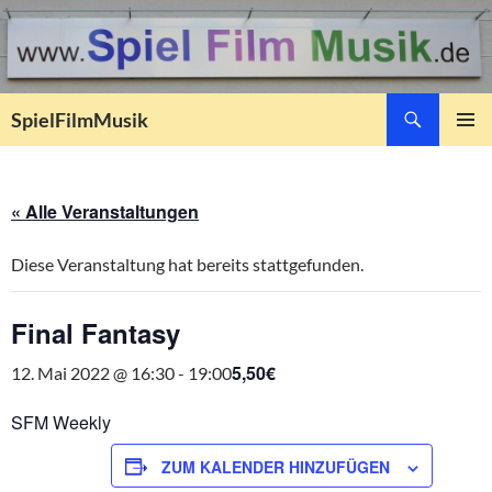
Suchen
SpielFilmMusik
ZUM
PRIMÄR
INHALT
MENÜ
SPRINGEN
« Alle Veranstaltungen
Diese Veranstaltung hat bereits stattgefunden.
Final Fantasy
5,50€
12. Mai 2022 @ 16:30
-
19:00
SFM Weekly
ZUM KALENDER HINZUFÜGEN