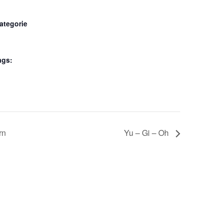
ategorie
ags:
rn
Yu – Gi – Oh